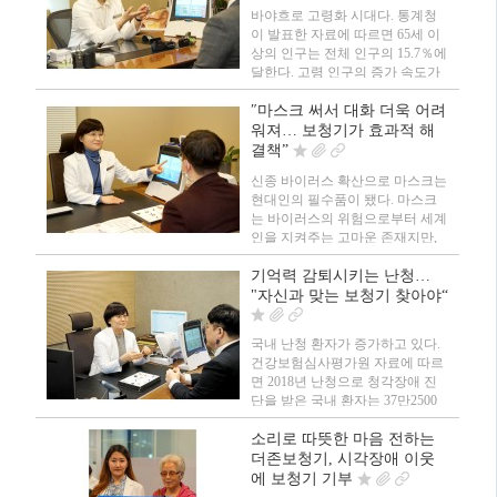
바야흐로 고령화 시대다. 통계청
이 발표한 자료에 따르면 65세 이
상의 인구는 전체 인구의 15.7％에
달한다. 고령 인구의 증가 속도가
빨라지면서 노인성 질환의 환자
수도 늘고 있다. 특히 70대 이상의
″마스크 써서 대화 더욱 어려
인구 66％는 양쪽 귀에 경도 수준
워져… 보청기가 효과적 해
이상의 난청을 겪는 것으로 나타
결책”
났다. 보청기 착용자 또한 증가하
신종 바이러스 확산으로 마스크는
는 추세다. 현재 국내 보청기 가격
현대인의 필수품이 됐다. 마스크
은 기능에 따라 한 대…
는 바이러스의 위험으로부터 세계
인을 지켜주는 고마운 존재지만,
동시에 누군가에겐 고통을 안기는
불청객이기도 하다. 바로 마스크
기억력 감퇴시키는 난청…
착용으로 의사소통에 문제를 겪는
"자신과 맞는 보청기 찾아야“
난청인과 청각장애인이다. 평소
난청을 자각하지 못했던 사람들도
국내 난청 환자가 증가하고 있다.
말소리를 이해하는 것에 불편을
건강보험심사평가원 자료에 따르
느끼며 이비인후과를 찾고 있다.
면 2018년 난청으로 청각장애 진
청…
단을 받은 국내 환자는 37만2500
여 명이다. 10년 전보다 70％ 이상
늘어난 수치다. 전문가들은 고령
소리로 따뜻한 마음 전하는
화와 소음 환경 증가, 스트레스 등
더존보청기, 시각장애 이웃
환경·유전적 원인이 다양해지면서
에 보청기 기부
난청 환자 수가 지속적으로 증가