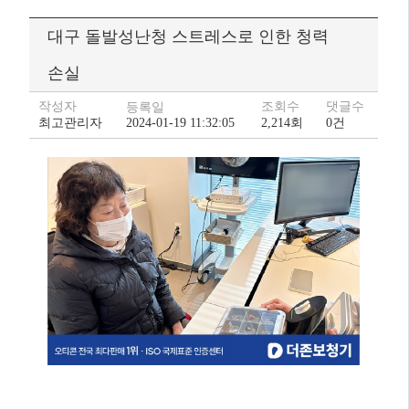
대구 돌발성난청 스트레스로 인한 청력
손실
작성자
조회수
댓글수
등록일
최고관리자
2024-01-19 11:32:05
2,214회
0건