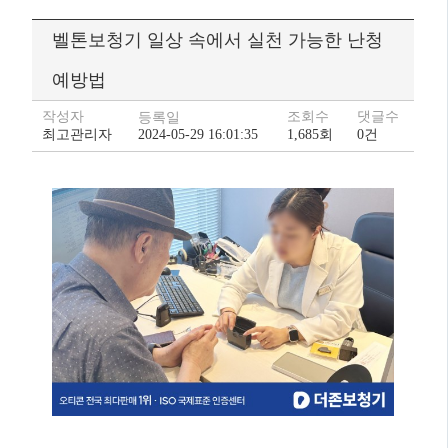
벨톤보청기 일상 속에서 실천 가능한 난청
예방법
작성자
조회수
댓글수
등록일
최고관리자
2024-05-29 16:01:35
1,685회
0건